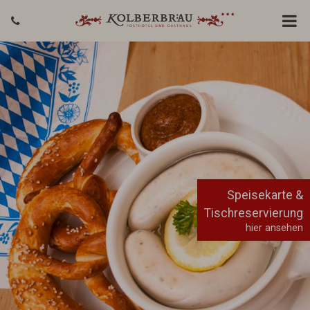
Speisekarte &
Tischreservierung
hier ansehen