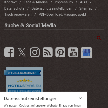
Kontakt
Lage & Anreise
Impressum
AGB
Datenschutz
Datenschutzeinstellungen
Sitemap
Tisch reservieren
PDF-Download: Hausprospekt
Suche & Social Media
Suchbegriff
Suc
eingeben
Datenschutzeinstellungen
Wir nutzen Cookies auf unserer Website. Einige von ihnen